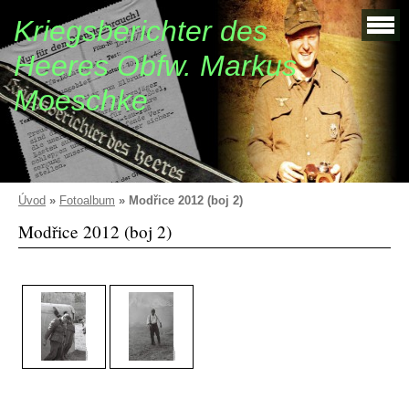
Kriegsberichter des
Heeres Obfw. Markus
Moeschke
Úvod
»
Fotoalbum
»
Modřice 2012 (boj 2)
Modřice 2012 (boj 2)